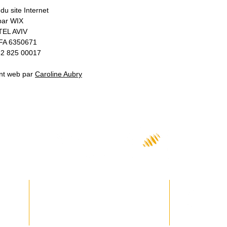
u site Internet
par WIX
TEL AVIV
FA 6350671
52 825 00017
nt web par
Caroline Aubry
06 17 30 00 68
M
mielimielo56@gmail.com
Co
igner