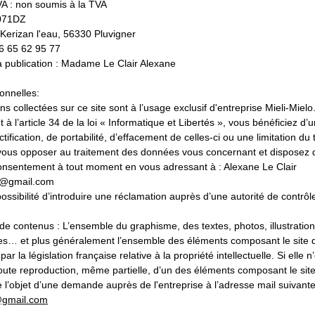
 : non soumis à la TVA
071DZ
 Kerizan l'eau, 56330 Pluvigner
6 65 62 95 77
a publication : Madame Le Clair Alexane
onnelles:
ns collectées sur ce site sont à l’usage exclusif d'entreprise Mieli-Mielo
 l’article 34 de la loi « Informatique et Libertés », vous bénéficiez d’u
tification, de portabilité, d’effacement de celles-ci ou une limitation du 
ous opposer au traitement des données vous concernant et disposez d
 consentement à tout moment en vous adressant à : Alexane Le Clair
6@gmail.com
ossibilité d’introduire une réclamation auprès d’une autorité de contrôl
de contenus : L’ensemble du graphisme, des textes, photos, illustrati
es… et plus généralement l’ensemble des éléments composant le site d
ar la législation française relative à la propriété intellectuelle. Si elle n
oute reproduction, même partielle, d’un des éléments composant le site
re l’objet d’une demande auprès de l'entreprise à l’adresse mail suivant
@gmail.com