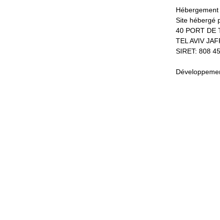
Hébergement d
Site hébergé 
40 PORT DE 
TEL AVIV JAF
SIRET: 808 4
Développeme
Mieli-Mielo,
Alexane Le Clair
Kerizan l’eau, 56330 Pluv