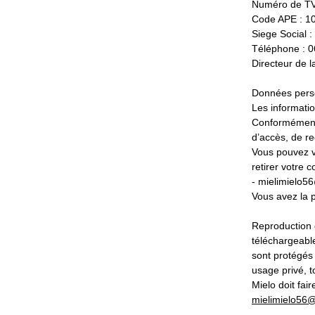
Numéro de TVA
Code APE : 1
Siege Social :
Téléphone : 0
Directeur de l
Données pers
Les informatio
Conformément à
d’accès, de rec
Vous pouvez v
retirer votre
-
mielimielo5
Vous avez la p
Reproduction 
téléchargeabl
sont protégés p
usage privé, t
Mielo doit fai
mielimielo56