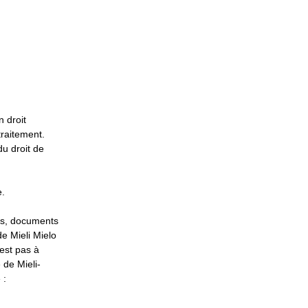
.
n droit
traitement.
u droit de
e.
ons, documents
e Mieli Mielo
’est pas à
 de Mieli-
e :