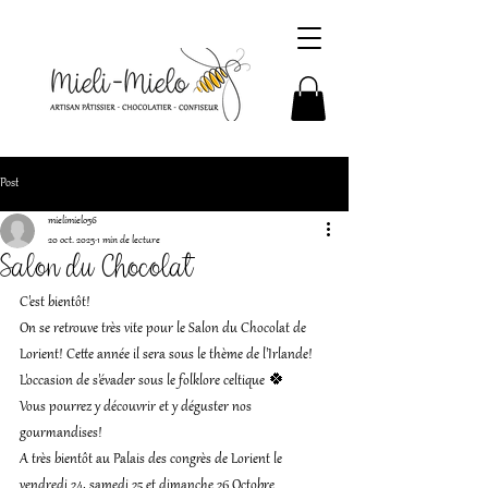
Post
mielimielo56
20 oct. 2025
1 min de lecture
Salon du Chocolat
C'est bientôt! 
On se retrouve très vite pour le Salon du Chocolat de 
Lorient! Cette année il sera sous le thème de l'Irlande! 
L'occasion de s'évader sous le folklore celtique 🍀
Vous pourrez y découvrir et y déguster nos 
gourmandises!
A très bientôt au Palais des congrès de Lorient le 
vendredi 24, samedi 25 et dimanche 26 Octobre