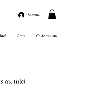
Se connecter
tact
Actu
Carte cadeau
es au miel