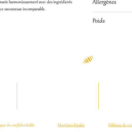
Allergènes
e marie harmonieusement avec des ingrédients
levure chimique, épice
nce savoureuse incomparable.
oranges confites
Noisette, amande, fari
Poids
figues séchées
noix
300g
pépites de chocolat
raisins au rhum
06 17 30 00 68
M
mielimielo56@gmail.com
Co
igner
ique de confidentialité
Mentions légales
Politique de co