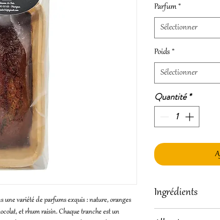
Parfum
*
Sélectionner
Poids
*
Sélectionner
Quantité
*
A
Ingrédients
s une variété de parfums exquis : nature, oranges
chocolat, et rhum raisin. Chaque tranche est un
Miel, farine froment , 