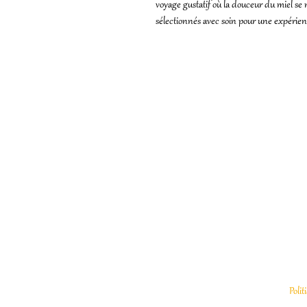
voyage gustatif où la douceur du miel s
sélectionnés avec soin pour une expérie
Mieli-Mielo,
Alexane Le Clair
Kerizan l’eau, 56330 Pluv
Polit